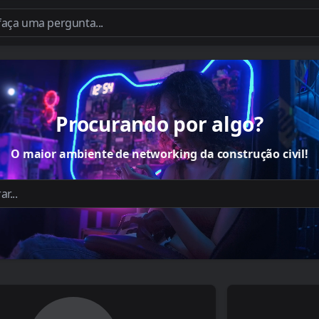
Procurando por algo?
O maior ambiente de networking da construção civil!